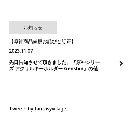
お知らせ
【原神商品値段お詫びと訂正】
2023.11.07
先日告知させて頂きました、『原神シリー
ズ アクリルキーホルダー Genshin』の値段
表記に誤りがございました。深くお詫び申し
上げます。
訂正は以下になります。
550円（訂正前）→1,100円（訂正後）
Tweets by fantasyvillage_
詳細はコチラ↓
原神シリーズ アクリルキーホルダ
ー Genshin ヌヴィレット
https://shop.fantasy-